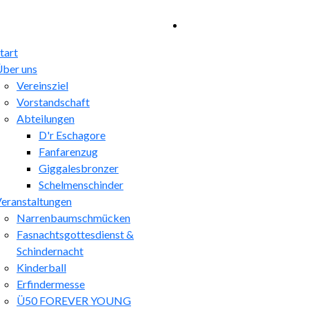
tart
ber uns
Vereinsziel
Vorstandschaft
Abteilungen
D'r Eschagore
Fanfarenzug
Giggalesbronzer
Schelmenschinder
eranstaltungen
Narrenbaumschmücken
Fasnachtsgottesdienst &
Schindernacht
Kinderball
Erfindermesse
Ü50 FOREVER YOUNG