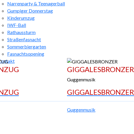
Narrenparty & Teenagerball
Gumpiger Donnerstag
Kinderumzug
IWF-Ball
Rathaussturm
Straßenfasnacht
Sommerbiergarten
Fasnachtsopening
Kontakt
ENZUG
GIGGALESBRONZER
Guggenmusik
ENZUG
GIGGALESBRONZER
Guggenmusik