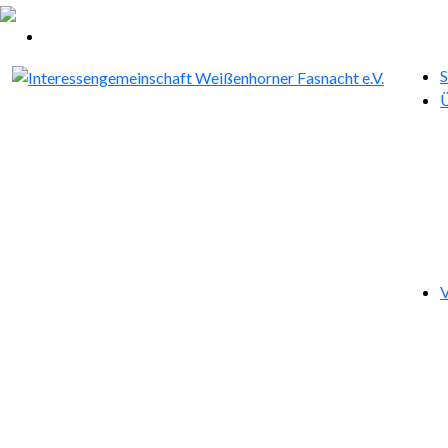
S
Ü
V