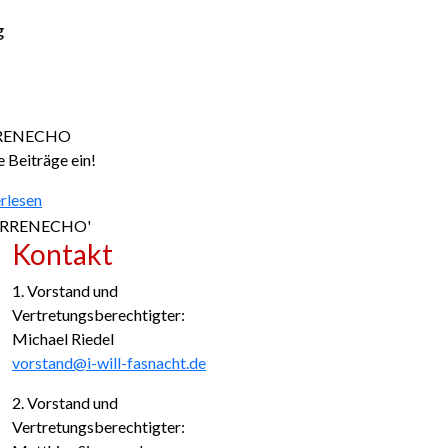
g
RENECHO
e Beiträge ein!
rlesen
Kontakt
1. Vorstand und
Vertretungsberechtigter:
Michael Riedel
vorstand@i-will-fasnacht.de
2. Vorstand und
Vertretungsberechtigter: