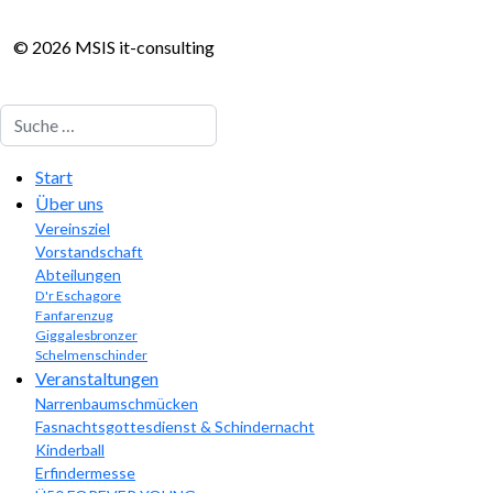
© 2026 MSIS it-consulting
Suchen
Start
Über uns
Vereinsziel
Vorstandschaft
Abteilungen
D'r Eschagore
Fanfarenzug
Giggalesbronzer
Schelmenschinder
Veranstaltungen
Narrenbaumschmücken
Fasnachtsgottesdienst & Schindernacht
Kinderball
Erfindermesse