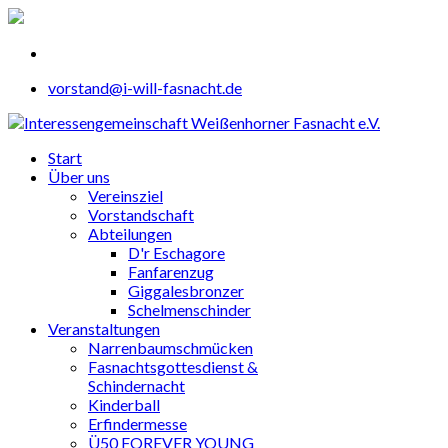
vorstand@i-will-fasnacht.de
Start
Über uns
Vereinsziel
Vorstandschaft
Abteilungen
D'r Eschagore
Fanfarenzug
Giggalesbronzer
Schelmenschinder
Veranstaltungen
Narrenbaumschmücken
Fasnachtsgottesdienst &
Schindernacht
Kinderball
Erfindermesse
Ü50 FOREVER YOUNG