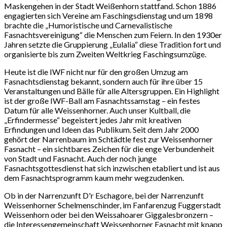
Maskengehen in der Stadt Weißenhorn stattfand. Schon 1886
engagierten sich Vereine am Faschingsdienstag und um 1898
brachte die „Humoristische und Carnevalistische
Fasnachtsvereinigung“ die Menschen zum Feiern. In den 1930er
Jahren setzte die Gruppierung „Eulalia“ diese Tradition fort und
organisierte bis zum Zweiten Weltkrieg Faschingsumzüge.
Heute ist die IWF nicht nur für den großen Umzug am
Fasnachtsdienstag bekannt, sondern auch für ihre über 15
Veranstaltungen und Bälle für alle Altersgruppen. Ein Highlight
ist der große IWF-Ball am Fasnachtssamstag – ein festes
Datum für alle Weissenhorner. Auch unser Kultball, die
„Erfindermesse“ begeistert jedes Jahr mit kreativen
Erfindungen und Ideen das Publikum. Seit dem Jahr 2000
gehört der Narrenbaum im Schtädtle fest zur Weissenhorner
Fasnacht – ein sichtbares Zeichen für die enge Verbundenheit
von Stadt und Fasnacht. Auch der noch junge
Fasnachtsgottesdienst hat sich inzwischen etabliert und ist aus
dem Fasnachtsprogramm kaum mehr wegzudenken.
Ob in der Narrenzunft D'r Eschagore, bei der Narrenzunft
Weissenhorner Schelmenschinder, im Fanfarenzug Fuggerstadt
Weissenhorn oder bei den Weissahoarer Giggalesbronzern –
die Interessengemeinschaft Weissenhorner Fasnacht mit knapp