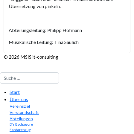
Übersetzung von pinkeln.
Abteilungsleitung: Philipp Hofmann
Musikalische Leitung: Tina Saulich
© 2026 MSIS it-consulting
Suchen
Start
Über uns
Vereinsziel
Vorstandschaft
Abteilungen
D'r Eschagore
Fanfarenzug